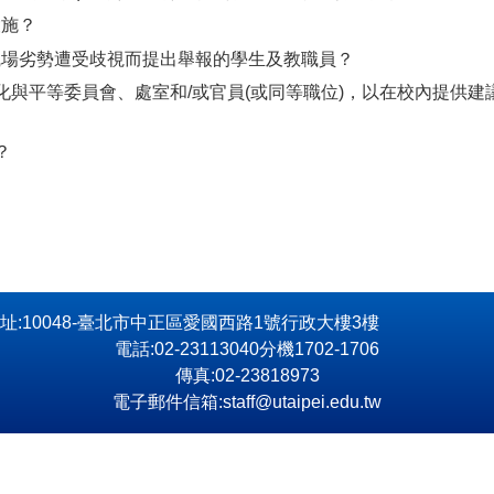
設施？
及職場劣勢遭受歧視而提出舉報的學生及教職員？
多元化與平等委員會、處室和/或官員(或同等職位)，以在校內提
？
址:10048-臺北市中正區愛國西路1號行政大樓3樓
電話:02-23113040分機1702-1706
傳真:02-23818973
電子郵件信箱:staff@utaipei.edu.tw