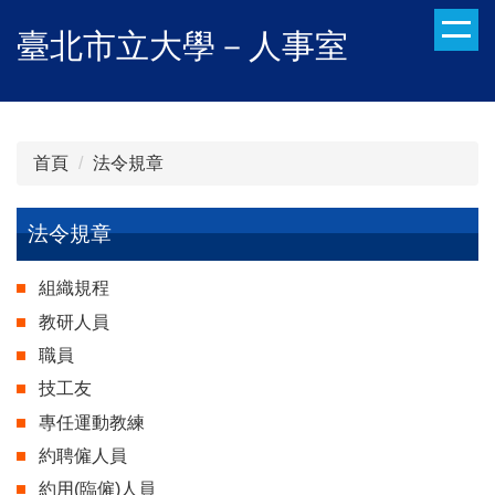
跳
臺北市立大學－人事室
到
主
要
內
容
首頁
法令規章
區
法令規章
組織規程
教研人員
職員
技工友
專任運動教練
約聘僱人員
約用(臨僱)人員