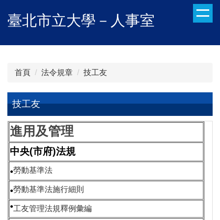
跳
臺北市立大學－人事室
到
主
要
內
容
首頁
法令規章
技工友
區
技工友
進用及管理
中央(市府)法規
勞動基準法
●
勞動基準法施行細則
●
●
工友管理法規釋例彙編