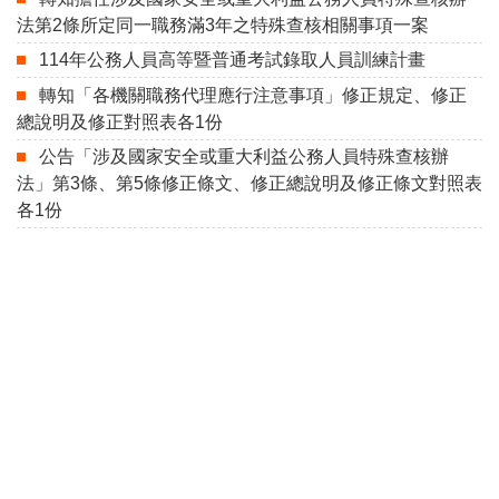
法第2條所定同一職務滿3年之特殊查核相關事項一案
114年公務人員高等暨普通考試錄取人員訓練計畫
轉知「各機關職務代理應行注意事項」修正規定、修正
總說明及修正對照表各1份
公告「涉及國家安全或重大利益公務人員特殊查核辦
法」第3條、第5條修正條文、修正總說明及修正條文對照表
各1份
不得具大陸戶籍、護照、身分證、定居證或居住證情形
具結書操作手冊
【人事室宣導】「超級奶爸闖關去」短片
【人事法規宣導】公務員服務法經商投資限制懶人包
【人事法規宣導】公務員經營商業及兼職情形調查表問
答集QA
「公務人員育嬰留職停薪大哉問」宣導短片
臺北市立大學教師聘任與升等評審辦法