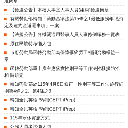
選簡章
【甄選公告】本校人事室人事人員(組員)甄選簡章
有關勞動部轉知「勞動基準法第15條之1最低服務年限約
定及違約金返還事項」一案
【法規公告】各機關適用醫事人員人事條例職務一覽表
原住民族特考懶人包
市府勞動局函轉勞動部為保障罹癌勞工相關勞動權益一
案
函轉勞動部重申雇主應落實性別平等工作法性騷擾防治
相 關規定
轉知勞動部於115年4月8日修正「性別平等工作法施行細
則第4條之2、第4條之3
轉知全民英檢i學網(GEPT iPrep)
轉知全民英檢i學網(GEPT iPrep)
115年寒休實施方式
公務人員考試懶人包