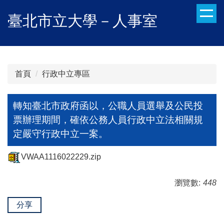
跳
臺北市立大學－人事室
到
主
要
內
容
首頁
行政中立專區
區
轉知臺北市政府函以，公職人員選舉及公民投
票辦理期間，確依公務人員行政中立法相關規
定嚴守行政中立一案。
VWAA1116022229.zip
瀏覽數:
448
分享