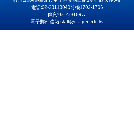
校址:10048-臺北市中正區愛國西路1號行政大樓3樓
電話:02-23113040分機1702-1706
傳真:02-23818973
電子郵件信箱:staff@utaipei.edu.tw