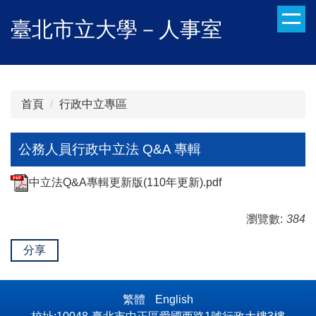
跳
臺北市立大學－人事室
到
主
要
內
容
首頁
行政中立專區
區
公務人員行政中立法 Q&A 專輯
中立法Q&A專輯更新版(110年更新).pdf
瀏覽數:
384
分享
繁體
English